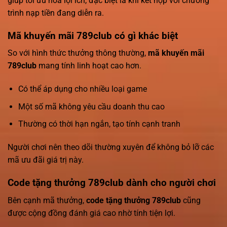
giúp tối ưu hóa lợi ích, đặc biệt là khi kết hợp với chương
trình nạp tiền đang diễn ra.
Mã khuyến mãi 789club có gì khác biệt
So với hình thức thưởng thông thường,
mã khuyến mãi
789club
mang tính linh hoạt cao hơn.
Có thể áp dụng cho nhiều loại game
Một số mã không yêu cầu doanh thu cao
Thường có thời hạn ngắn, tạo tính cạnh tranh
Người chơi nên theo dõi thường xuyên để không bỏ lỡ các
mã ưu đãi giá trị này.
Code tặng thưởng 789club dành cho người chơi
Bên cạnh mã thưởng,
code tặng thưởng 789club
cũng
được cộng đồng đánh giá cao nhờ tính tiện lợi.