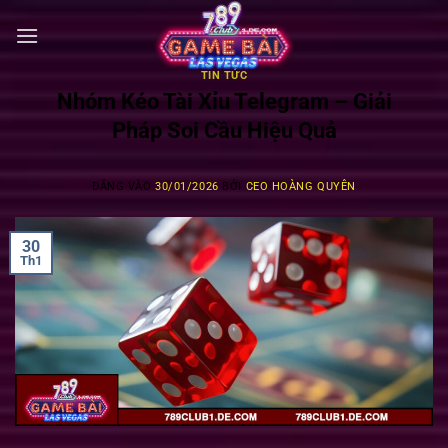
Bỏ
qua
nội
TIN TỨC
dung
Nhóm Kéo Tài Xỉu Telegram – Giải
Pháp Soi Cầu Hiệu Quả
ĐĂNG VÀO
30/01/2026
BỞI
CEO HOÀNG QUYÊN
30
Th1