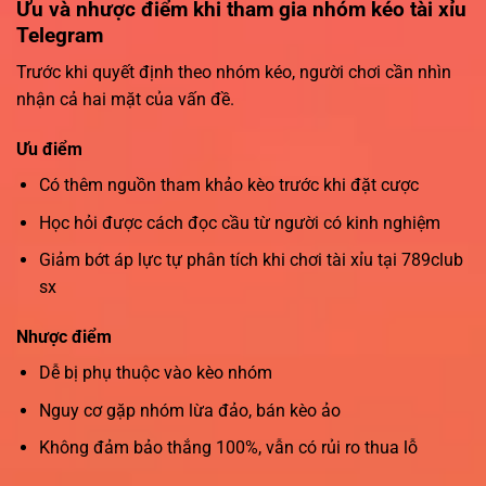
Ưu và nhược điểm khi tham gia nhóm kéo tài xỉu
Telegram
Trước khi quyết định theo nhóm kéo, người chơi cần nhìn
nhận cả hai mặt của vấn đề.
Ưu điểm
Có thêm nguồn tham khảo kèo trước khi đặt cược
Học hỏi được cách đọc cầu từ người có kinh nghiệm
Giảm bớt áp lực tự phân tích khi chơi tài xỉu tại 789club
sx
Nhược điểm
Dễ bị phụ thuộc vào kèo nhóm
Nguy cơ gặp nhóm lừa đảo, bán kèo ảo
Không đảm bảo thắng 100%, vẫn có rủi ro thua lỗ