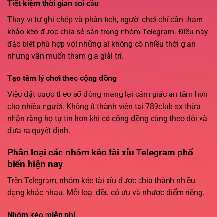
Tiết kiệm thời gian soi cầu
Thay vì tự ghi chép và phân tích, người chơi chỉ cần tham
khảo kèo được chia sẻ sẵn trong nhóm Telegram. Điều này
đặc biệt phù hợp với những ai không có nhiều thời gian
nhưng vẫn muốn tham gia giải trí.
Tạo tâm lý chơi theo cộng đồng
Việc đặt cược theo số đông mang lại cảm giác an tâm hơn
cho nhiều người. Không ít thành viên tại 789club sx thừa
nhận rằng họ tự tin hơn khi có cộng đồng cùng theo dõi và
đưa ra quyết định.
Phân loại các nhóm kéo tài xỉu Telegram phổ
biến hiện nay
Trên Telegram, nhóm kéo tài xỉu được chia thành nhiều
dạng khác nhau. Mỗi loại đều có ưu và nhược điểm riêng.
Nhóm kéo miễn phí