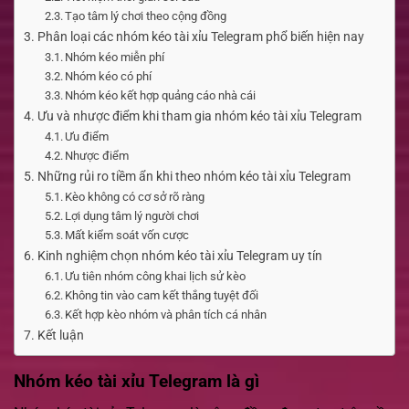
Tạo tâm lý chơi theo cộng đồng
Phân loại các nhóm kéo tài xỉu Telegram phổ biến hiện nay
Nhóm kéo miễn phí
Nhóm kéo có phí
Nhóm kéo kết hợp quảng cáo nhà cái
Ưu và nhược điểm khi tham gia nhóm kéo tài xỉu Telegram
Ưu điểm
Nhược điểm
Những rủi ro tiềm ẩn khi theo nhóm kéo tài xỉu Telegram
Kèo không có cơ sở rõ ràng
Lợi dụng tâm lý người chơi
Mất kiểm soát vốn cược
Kinh nghiệm chọn nhóm kéo tài xỉu Telegram uy tín
Ưu tiên nhóm công khai lịch sử kèo
Không tin vào cam kết thắng tuyệt đối
Kết hợp kèo nhóm và phân tích cá nhân
Kết luận
Nhóm kéo tài xỉu Telegram là gì