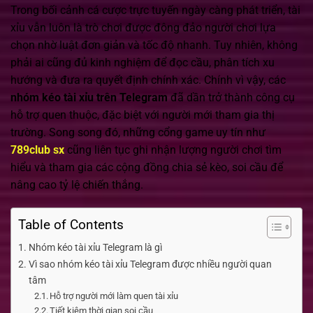
Trong bối cảnh cá cược trực tuyến ngày càng phát triển, tài
xỉu vẫn luôn là trò chơi được đông đảo người chơi lựa
chọn nhờ luật đơn giản và tốc độ nhanh. Tuy nhiên, không
phải ai cũng đủ kinh nghiệm để đọc cầu, phân tích xu
hướng và đưa ra quyết định chính xác. Chính vì vậy, các
nhóm kéo tài xỉu trên Telegram
đã dần trở thành công cụ
hỗ trợ quen thuộc, đặc biệt với người mới tham gia thị
trường. Song song đó, những cổng game uy tín như
789club sx
cũng liên tục ghi nhận lượng người chơi tìm
hiểu và tham gia các cộng đồng chia sẻ kèo, soi cầu để
nâng cao tỷ lệ chiến thắng.
Table of Contents
Nhóm kéo tài xỉu Telegram là gì
Vì sao nhóm kéo tài xỉu Telegram được nhiều người quan
tâm
Hỗ trợ người mới làm quen tài xỉu
Tiết kiệm thời gian soi cầu