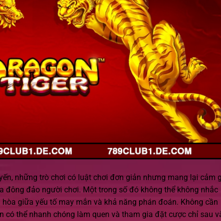
uyến, những trò chơi có luật chơi đơn giản nhưng mang lại cảm 
ủa đông đảo người chơi. Một trong số đó không thể không nhắc
i hòa giữa yếu tố may mắn và khả năng phán đoán. Không cần
ẫn có thể nhanh chóng làm quen và tham gia đặt cược chỉ sau v