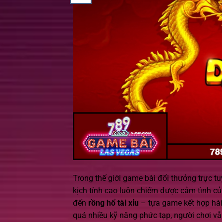
Trong thế giới game bài đổi thưởng trực t
kịch tính cao luôn chiếm được cảm tình c
đến
rồng hổ tài xỉu
– tựa game kết hợp hà
quá nhiều kỹ năng phức tạp, người chơi v