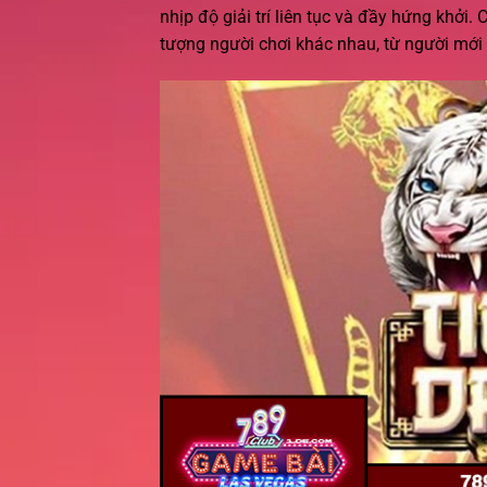
nhịp độ giải trí liên tục và đầy hứng khởi.
tượng người chơi khác nhau, từ người mới 