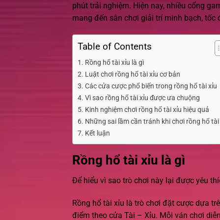
phút trải nghiệm. Hiện nay, nhiều cổng g
mang đến sân chơi giải trí minh bạch, tốc đ
Table of Contents
Rồng hổ tài xỉu là gì
Luật chơi rồng hổ tài xỉu cơ bản
Các cửa cược phổ biến trong rồng hổ tài xỉu
Vì sao rồng hổ tài xỉu được ưa chuộng
Kinh nghiệm chơi rồng hổ tài xỉu hiệu quả
Những sai lầm cần tránh khi chơi rồng hổ tài
Kết luận
Rồng hổ tài xỉu là gì
Để hiểu vì sao trò chơi này lại được yêu th
Rồng hổ tài xỉu là trò chơi đặt cược dựa t
điểm theo cửa Tài – Xỉu. Mỗi ván chơi diễn