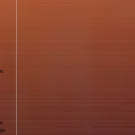
ợc
hi
tận