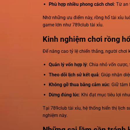
Phù hợp nhiều phong cách chơi
: Từ an
Nhờ những ưu điểm này, rồng hổ tài xỉu lu
game lớn như 789club tài xỉu.
Kinh nghiệm chơi rồng hổ 
Để nâng cao tỷ lệ chiến thắng, người chơi
Quản lý vốn hợp lý
: Chia nhỏ vốn cược,
Theo dõi lịch sử kết quả
: Giúp nhận diệ
Không gỡ thua bằng cảm xúc
: Giữ tâm 
Dừng đúng lúc
: Khi đạt mục tiêu lợi n
Tại 789club tài xỉu, hệ thống hiển thị lịch
nghiệm này.
Những sai lầm cần tránh k