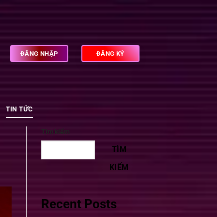
ĐĂNG NHẬP
ĐĂNG KÝ
TIN TỨC
Tìm kiếm
TÌM
KIẾM
Recent Posts