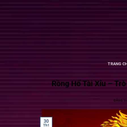
Bỏ
qua
nội
dung
TRANG C
Rồng Hổ Tài Xỉu – Tr
ĐĂNG 
30
Th1