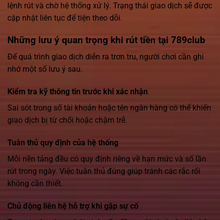
lệnh rút và chờ hệ thống xử lý. Trạng thái giao dịch sẽ được
cập nhật liên tục để tiện theo dõi.
Những lưu ý quan trọng khi rút tiền tại 789club
Để quá trình giao dịch diễn ra trơn tru, người chơi cần ghi
nhớ một số lưu ý sau.
Kiểm tra kỹ thông tin trước khi xác nhận
Sai sót trong số tài khoản hoặc tên ngân hàng có thể khiến
giao dịch bị từ chối hoặc chậm trễ.
Tuân thủ quy định của hệ thống
Mỗi nền tảng đều có quy định riêng về hạn mức và số lần
rút trong ngày. Việc tuân thủ đúng giúp tránh các rắc rối
không cần thiết.
Chủ động liên hệ hỗ trợ khi gặp sự cố