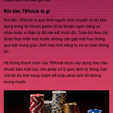
Rút tiền 789club là gì
Rút tiền 789club là quá trình người chơi chuyển số dư khả
dụng trong tài khoản game về tài khoản ngân hàng cá
nhân hoặc ví điện tử đã liên kết trước đó. Toàn bộ thao tác
được thực hiện trực tuyến, không cần gặp mặt hay thông
qua bên trung gian, đảm bảo tính riêng tư và an toàn thông
tin.
Hệ thống thanh toán của 789club được xây dựng theo tiêu
chuẩn bảo mật cao, cho phép xử lý giao dịch tự động, hạn
chế tối đa tình trạng chậm trễ hoặc phát sinh lỗi không
mong muốn.