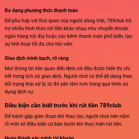
Đa dạng phương thức thanh toán
Để phù hợp với thói quen của người dùng Việt, 789club hỗ
trợ nhiều hình thức rút tiền khác nhau như chuyển khoản
ngân hàng nội địa hoặc các kênh thanh toán phổ biến, tạo
sự linh hoạt tối đa cho hội viên.
Giao dịch minh bạch, rõ ràng
Mọi thông tin liên quan đến lệnh rút đều được hiển thị chi
tiết trong lịch sử giao dịch. Người chơi có thể dễ dàng theo
dõi trạng thái xử lý, từ đó yên tâm hơn trong quá trình sử
dụng dịch vụ.
Điều kiện cần biết trước khi rút tiền 789club
Để tránh gặp gián đoạn khi thao tác, người chơi nên nắm
rõ một số điều kiện cơ bản trước khi thực hiện rút tiền.
Hoàn thành xác minh tài khoản