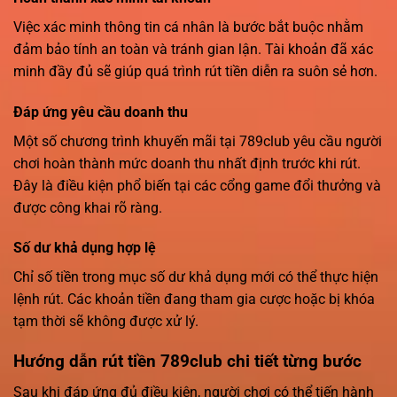
Việc xác minh thông tin cá nhân là bước bắt buộc nhằm
đảm bảo tính an toàn và tránh gian lận. Tài khoản đã xác
minh đầy đủ sẽ giúp quá trình rút tiền diễn ra suôn sẻ hơn.
Đáp ứng yêu cầu doanh thu
Một số chương trình khuyến mãi tại 789club yêu cầu người
chơi hoàn thành mức doanh thu nhất định trước khi rút.
Đây là điều kiện phổ biến tại các cổng game đổi thưởng và
được công khai rõ ràng.
Số dư khả dụng hợp lệ
Chỉ số tiền trong mục số dư khả dụng mới có thể thực hiện
lệnh rút. Các khoản tiền đang tham gia cược hoặc bị khóa
tạm thời sẽ không được xử lý.
Hướng dẫn rút tiền 789club chi tiết từng bước
Sau khi đáp ứng đủ điều kiện, người chơi có thể tiến hành